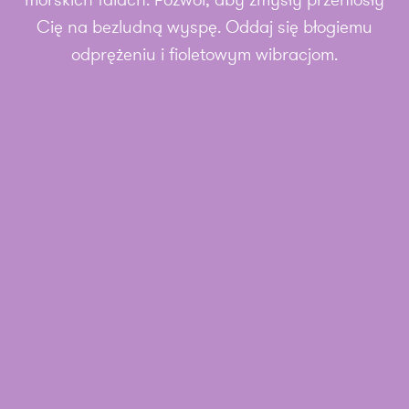
morskich falach. Pozwól, aby zmysły przeniosły
Cię na bezludną wyspę. Oddaj się błogiemu
odprężeniu i fioletowym wibracjom.