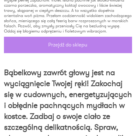
wyspie pełnej zapachów. Violet Island pachnie jak słodko-kwaśna
czarna porzeczka, aromatyczny koktajl owocowy i liście świeżej
trawy, skąpanej w ciepłym deszczu. A to wszystko dopełnia
orientalna woń piżma. Przełam codzienność widokiem zachodzącego
słońca, mieniącego się całą feerią barw rozproszonych w morskich
falach. Pozwól, aby zmysły przeniosły Cię na bezludną wyspę.
Oddaj się błogiemu odprężeniu i fioletowym wibracjom.
Przejdź do sklepu
Bąbelkowy zawrót głowy jest na
wyciągnięcie Twojej ręki! Zakochaj
się w cudownych, energetyzujących
i obłędnie pachnących mydłach w
kostce. Zadbaj o swoje ciało ze
szczególną delikatnością. Spraw,