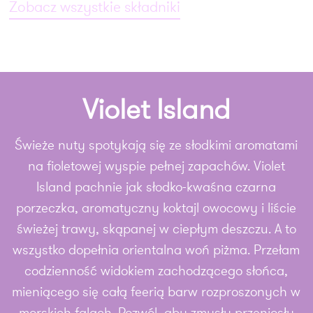
oraz PEG.
Zobacz wszystkie składniki
INCI: Aqua, Glycerin, Sodium Stearate,
Propylene Glycol, Sorbitol, Sodium
Laurate, Sodium Laureth Sulfate,
Violet Island
Parfum, Sodium Lauryl Sulfate,
Sodium Chloride, Sodium Olivate,
Świeże nuty spotykają się ze słodkimi aromatami
Stearic Acid, Lauric Acid, Sodium
na fioletowej wyspie pełnej zapachów. Violet
Thiosulfate, Pentasodium Pentetate,
Island pachnie jak słodko-kwaśna czarna
Tetrasodium Etidronate, Hexyl
porzeczka, aromatyczny koktajl owocowy i liście
Cinnamal, Benzyl Salicylate, Benzyl
świeżej trawy, skąpanej w ciepłym deszczu. A to
Alcohol, CI 17200, CI 77891, CI 42090.
wszystko dopełnia orientalna woń piżma. Przełam
codzienność widokiem zachodzącego słońca,
mieniącego się całą feerią barw rozproszonych w